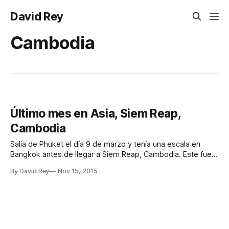
David Rey
Cambodia
Último mes en Asia, Siem Reap,
Cambodia
Salía de Phuket el día 9 de marzo y tenía una escala en
Bangkok antes de llegar a Siem Reap, Cambodia. Este fue
el itinerario: * Phuket (HKT) 6:45 am ✈ Bangkok (DMK) 8:10
By David Rey
Nov 15, 2015
am * Bangkok (DMK) 2:50 pm ✈ Siem Reap (REP) 3:45 pm
Los vuelos en orden,