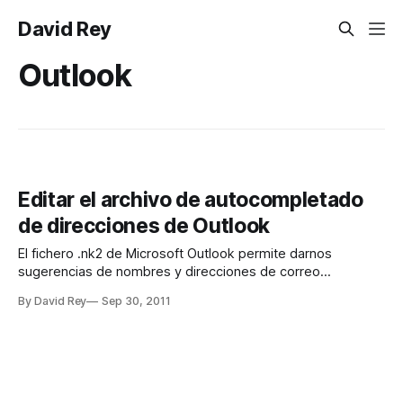
David Rey
Outlook
Editar el archivo de autocompletado
de direcciones de Outlook
El fichero .nk2 de Microsoft Outlook permite darnos
sugerencias de nombres y direcciones de correo
electrónico cuando empezamos a teclear una letra en los
By David Rey
Sep 30, 2011
campos de destinatarios. Las sugerencias se basan en
direcciones que hayamos tecleado con anterioridad. Es por
ello que inicialmente el fichero .nk2 está vacío y se