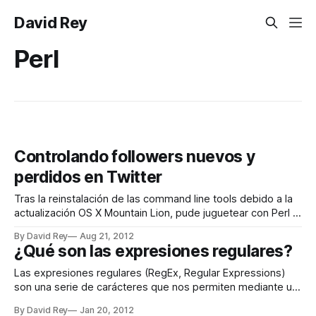
David Rey
Perl
Controlando followers nuevos y
perdidos en Twitter
Tras la reinstalación de las command line tools debido a la
actualización OS X Mountain Lion, pude juguetear con Perl y
el módulo Net::Twitter. Por suerte para lo que yo quería
By David Rey
Aug 21, 2012
hacer no me ví afectado por las modificaciones de la API de
¿Qué son las expresiones regulares?
Twitter versión 1.1. Net::Twitter
Las expresiones regulares (RegEx, Regular Expressions)
son una serie de carácteres que nos permiten mediante un
patrón buscar en una cadena o texto con el fin de
By David Rey
Jan 20, 2012
reemplazar o reorganizar la información. Es muy probable