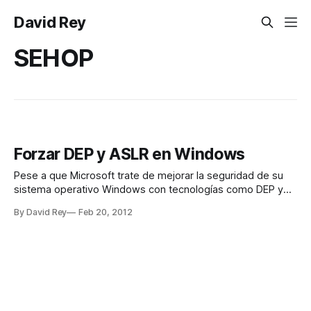
David Rey
SEHOP
Forzar DEP y ASLR en Windows
Pese a que Microsoft trate de mejorar la seguridad de su
sistema operativo Windows con tecnologías como DEP y
ASLR, estas no son siempre aplicadas por los
By David Rey
Feb 20, 2012
desarrolladores de aplicaciones. No obstante existen
técnicas para forzar el uso de estas tecnologías. Primero
veamos para que sirven. Qué es DEP DEP