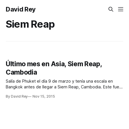
David Rey
Siem Reap
Último mes en Asia, Siem Reap,
Cambodia
Salía de Phuket el día 9 de marzo y tenía una escala en
Bangkok antes de llegar a Siem Reap, Cambodia. Este fue
el itinerario: * Phuket (HKT) 6:45 am ✈ Bangkok (DMK) 8:10
By David Rey
Nov 15, 2015
am * Bangkok (DMK) 2:50 pm ✈ Siem Reap (REP) 3:45 pm
Los vuelos en orden,