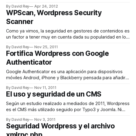
de seguridad: * Plupload (version 1.5.4), which WordPress
By David Rey
Apr 24, 2012
uses for uploading media. * SWFUpload, which WordPress
WPScan, Wordpress Security
previously used for uploading media, and may still be in use
Scanner
Como ya vimos, la seguridad en gestores de contenidos es
un factor a tener muy en cuenta dada su popularidad en los
últimos tiempos. Es por ello que hace poco os hablaba de
By David Rey
Nov 25, 2011
un escáner de vulnerabilidades para Joomla!, sin embargo
Fortifica Wordpress con Google
para Wordpress también existen este tipo de herramientas,
Authenticator
como
Google Authenticator es una aplicación para dispositivos
móviles Android, iPhone y Blackberry pensada para añadir
una capa de seguridad extra en nuestra autenticación,
By David Rey
Nov 11, 2011
sobretodo en las Google Apps de escritorio. La aplicación
El uso y seguridad de un CMS
funciona sin conexión a la red y permite generar códigos de
tiempo limitado para la autenticación en dos
Según un estudio realizado a mediados de 2011, Wordpress
es el CMS más utilizado seguido por Typo3 y Joomla. Ni
que decir la parte del pastel que ocupa Wordpress, usado
By David Rey
Nov 3, 2011
en unos 50 millones de Webs. Un CMS (Content
Seguridad Wordpress y el archivo
Management System) es una plataforma que permite
xmlrpc.php
administrar el contenido, principalmente,