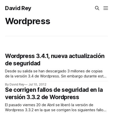
David Rey
Wordpress
Wordpress 3.4.1, nueva actualización
de seguridad
Desde su salida se han descargado 3 millones de copias
de la versión 3.4 de Wordpress. Sin embargo durante este
tiempo se han detectado 18 bugs que se han corregido en
By David Rey
Jul 10, 2012
la nueva versión 3.4.1. Esto quiere decir que unos 3 millones
Se corrigen fallos de seguridad en la
de sitios Webs están potencialmente
versión 3.3.2 de Wordpress
El pasado viernes 20 de Abril se liberó la versión de
Wordpress 3.3.2 en la que se corrigen los siguientes fallos