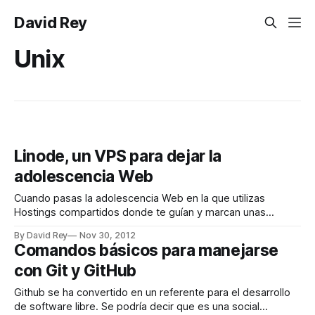
David Rey
Unix
Linode, un VPS para dejar la
adolescencia Web
Cuando pasas la adolescencia Web en la que utilizas
Hostings compartidos donde te guían y marcan unas
normas, sientes la necesidad de empezar a ser
By David Rey
Nov 30, 2012
independiente y tomar tus propias decisiones sobre las
Comandos básicos para manejarse
configuraciones de tu server. Así que buscando alternativas
con Git y GitHub
para evolucionar en la Web, llegas a la etapa
Github se ha convertido en un referente para el desarrollo
de software libre. Se podría decir que es una social