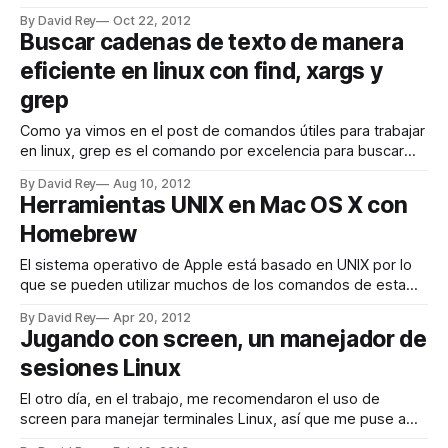
network de código donde se alojan grandes proyectos
By David Rey
Oct 22, 2012
cómo Bootstrap, HTML5Boilerplate. La magía de Github es
Buscar cadenas de texto de manera
la facilidad de manejo de proyectos, colaboradores y por
eficiente en linux con find, xargs y
supuesto la posibilidad que ofrece
grep
Como ya vimos en el post de comandos útiles para trabajar
en linux, grep es el comando por excelencia para buscar
cadenas de textos en archivos. Sin embargo una búsqueda
By David Rey
Aug 10, 2012
con grep puede hacerse muy pesada cuando la hacemos
Herramientas UNIX en Mac OS X con
de manera recursiva en carpetas con multitud de archivos.
Homebrew
Por ello
El sistema operativo de Apple está basado en UNIX por lo
que se pueden utilizar muchos de los comandos de esta
plataforma. No obstante, no están todos disponibles es por
By David Rey
Apr 20, 2012
ello que se debe recurrir a herramientas adicionales para
Jugando con screen, un manejador de
completar el paquete. Homebrew es una herramienta
sesiones Linux
gratuita y muy cómoda
El otro día, en el trabajo, me recomendaron el uso de
screen para manejar terminales Linux, así que me puse a
investigar de que se trataba. GNU Screen es una