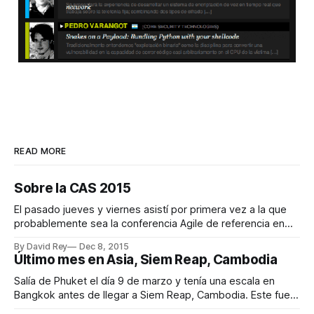
READ MORE
Sobre la CAS 2015
El pasado jueves y viernes asistí por primera vez a la que
probablemente sea la conferencia Agile de referencia en
España. Este año tuvo lugar en Madrid en un marco
By David Rey
Dec 8, 2015
incomparable, el Círculo de Bellas Artes. Organización La
Último mes en Asia, Siem Reap, Cambodia
organización estuvo impecable desde el primer momento.
Bien es cierto que la
Salía de Phuket el día 9 de marzo y tenía una escala en
Bangkok antes de llegar a Siem Reap, Cambodia. Este fue
el itinerario: * Phuket (HKT) 6:45 am ✈ Bangkok (DMK) 8:10