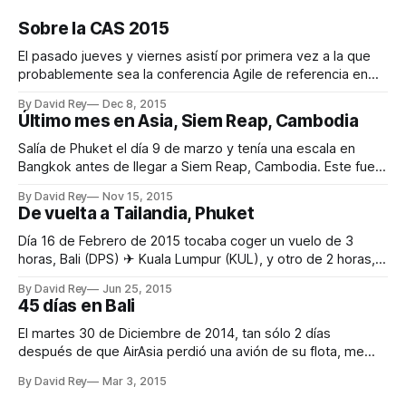
Sobre la CAS 2015
El pasado jueves y viernes asistí por primera vez a la que
probablemente sea la conferencia Agile de referencia en
España. Este año tuvo lugar en Madrid en un marco
By David Rey
Dec 8, 2015
incomparable, el Círculo de Bellas Artes. Organización La
Último mes en Asia, Siem Reap, Cambodia
organización estuvo impecable desde el primer momento.
Bien es cierto que la
Salía de Phuket el día 9 de marzo y tenía una escala en
Bangkok antes de llegar a Siem Reap, Cambodia. Este fue
el itinerario: * Phuket (HKT) 6:45 am ✈ Bangkok (DMK) 8:10
By David Rey
Nov 15, 2015
am * Bangkok (DMK) 2:50 pm ✈ Siem Reap (REP) 3:45 pm
De vuelta a Tailandia, Phuket
Los vuelos en orden,
Día 16 de Febrero de 2015 tocaba coger un vuelo de 3
horas, Bali (DPS) ✈ Kuala Lumpur (KUL), y otro de 2 horas,
Kuala Lumpur (KUL) ✈ Phuket, para llegar al destino donde
By David Rey
Jun 25, 2015
pasaría los siguientes 21 días, Phuket Town. Aterrice en el
45 días en Bali
aeropuerto de Phuket sobre las 8:40pm para
El martes 30 de Diciembre de 2014, tan sólo 2 días
después de que AirAsia perdió una avión de su flota, me
tocaba embarcar dirección Bali. Os mentiría si os digo que
By David Rey
Mar 3, 2015
estaba tranquilo volando la mayor parte del tiempo y en