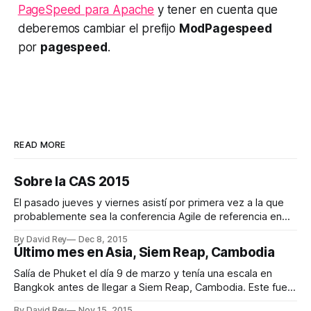
PageSpeed para Apache
y tener en cuenta que
deberemos cambiar el prefijo
ModPagespeed
por
pagespeed
.
READ MORE
Sobre la CAS 2015
El pasado jueves y viernes asistí por primera vez a la que
probablemente sea la conferencia Agile de referencia en
España. Este año tuvo lugar en Madrid en un marco
By David Rey
Dec 8, 2015
incomparable, el Círculo de Bellas Artes. Organización La
Último mes en Asia, Siem Reap, Cambodia
organización estuvo impecable desde el primer momento.
Bien es cierto que la
Salía de Phuket el día 9 de marzo y tenía una escala en
Bangkok antes de llegar a Siem Reap, Cambodia. Este fue
el itinerario: * Phuket (HKT) 6:45 am ✈ Bangkok (DMK) 8:10
By David Rey
Nov 15, 2015