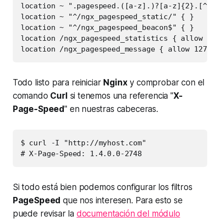
location ~ ".pagespeed.([a-z].)?[a-z]{2}.[^.]{
location ~ "^/ngx_pagespeed_static/" { }

location ~ "^/ngx_pagespeed_beacon$" { }

location /ngx_pagespeed_statistics { allow 127
location /ngx_pagespeed_message { allow 127.0.
Todo listo para reiniciar
Nginx
y comprobar con el
comando
Curl
si tenemos una referencia "
X-
Page-Speed
" en nuestras cabeceras.
$ curl -I "http://myhost.com"

# X-Page-Speed: 1.4.0.0-2748
Si todo está bien podemos configurar los filtros
PageSpeed
que nos interesen. Para esto se
puede revisar la
documentación del módulo