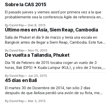
Sobre la CAS 2015
El pasado jueves y viernes asistí por primera vez a la que
probablemente sea la conferencia Agile de referencia en
España. Este año tuvo lugar en Madrid en un marco
By David Rey
Dec 8, 2015
incomparable, el Círculo de Bellas Artes. Organización La
Último mes en Asia, Siem Reap, Cambodia
organización estuvo impecable desde el primer momento.
Bien es cierto que la
Salía de Phuket el día 9 de marzo y tenía una escala en
Bangkok antes de llegar a Siem Reap, Cambodia. Este fue
el itinerario: * Phuket (HKT) 6:45 am ✈ Bangkok (DMK) 8:10
By David Rey
Nov 15, 2015
am * Bangkok (DMK) 2:50 pm ✈ Siem Reap (REP) 3:45 pm
De vuelta a Tailandia, Phuket
Los vuelos en orden,
Día 16 de Febrero de 2015 tocaba coger un vuelo de 3
horas, Bali (DPS) ✈ Kuala Lumpur (KUL), y otro de 2 horas,
Kuala Lumpur (KUL) ✈ Phuket, para llegar al destino donde
By David Rey
Jun 25, 2015
pasaría los siguientes 21 días, Phuket Town. Aterrice en el
45 días en Bali
aeropuerto de Phuket sobre las 8:40pm para
El martes 30 de Diciembre de 2014, tan sólo 2 días
después de que AirAsia perdió una avión de su flota, me
tocaba embarcar dirección Bali. Os mentiría si os digo que
By David Rey
Mar 3, 2015
estaba tranquilo volando la mayor parte del tiempo y en
época de tormentas por encima del océano en