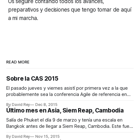
Os seguiré contando todos los avances,
preparativos y decisiones que tengo tomar de aquí
a mi marcha.
READ MORE
Sobre la CAS 2015
El pasado jueves y viernes asistí por primera vez a la que
probablemente sea la conferencia Agile de referencia en
España. Este año tuvo lugar en Madrid en un marco
By David Rey
Dec 8, 2015
incomparable, el Círculo de Bellas Artes. Organización La
Último mes en Asia, Siem Reap, Cambodia
organización estuvo impecable desde el primer momento.
Bien es cierto que la
Salía de Phuket el día 9 de marzo y tenía una escala en
Bangkok antes de llegar a Siem Reap, Cambodia. Este fue
el itinerario: * Phuket (HKT) 6:45 am ✈ Bangkok (DMK) 8:10
By David Rey
Nov 15, 2015
am * Bangkok (DMK) 2:50 pm ✈ Siem Reap (REP) 3:45 pm