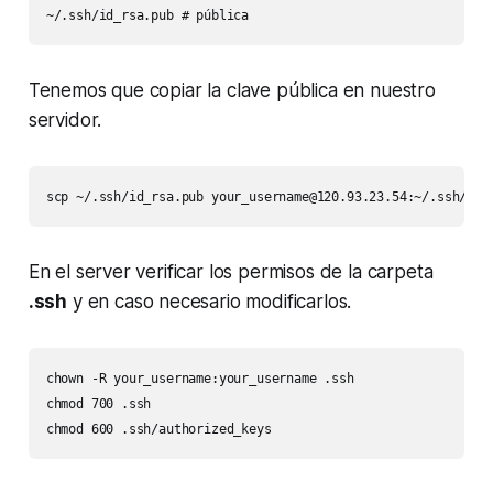
~/.ssh/id_rsa.pub # pública
Tenemos que copiar la clave pública en nuestro
servidor.
scp ~/.ssh/id_rsa.pub 
your_username@120.93.23.54
:~/.ssh/id_
En el server verificar los permisos de la carpeta
.ssh
y en caso necesario modificarlos.
chown -R your_username:your_username .ssh

chmod 700 .ssh

chmod 600 .ssh/authorized_keys