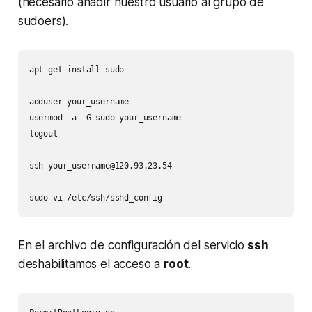
(necesario añadir nuestro usuario al grupo de
sudoers).
apt-get install sudo

adduser your_username

usermod -a -G sudo your_username

logout

ssh 
your_username@120.93.23.54
sudo vi /etc/ssh/sshd_config
En el archivo de configuración del servicio
ssh
deshabilitamos el acceso a
root
.