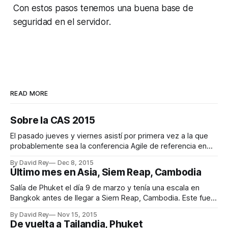
Con estos pasos tenemos una buena base de
seguridad en el servidor.
READ MORE
Sobre la CAS 2015
El pasado jueves y viernes asistí por primera vez a la que
probablemente sea la conferencia Agile de referencia en
España. Este año tuvo lugar en Madrid en un marco
By David Rey
Dec 8, 2015
incomparable, el Círculo de Bellas Artes. Organización La
Último mes en Asia, Siem Reap, Cambodia
organización estuvo impecable desde el primer momento.
Bien es cierto que la
Salía de Phuket el día 9 de marzo y tenía una escala en
Bangkok antes de llegar a Siem Reap, Cambodia. Este fue
el itinerario: * Phuket (HKT) 6:45 am ✈ Bangkok (DMK) 8:10
By David Rey
Nov 15, 2015
am * Bangkok (DMK) 2:50 pm ✈ Siem Reap (REP) 3:45 pm
De vuelta a Tailandia, Phuket