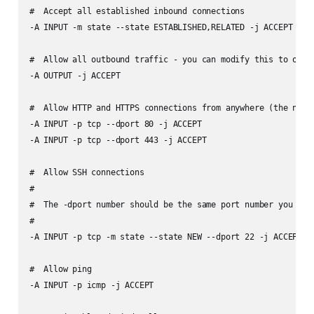
#  Accept all established inbound connections

-A INPUT -m state --state ESTABLISHED,RELATED -j ACCEPT

#  Allow all outbound traffic - you can modify this to only 
-A OUTPUT -j ACCEPT

#  Allow HTTP and HTTPS connections from anywhere (the norma
-A INPUT -p tcp --dport 80 -j ACCEPT

-A INPUT -p tcp --dport 443 -j ACCEPT

#  Allow SSH connections

#

#  The -dport number should be the same port number you set 
#

-A INPUT -p tcp -m state --state NEW --dport 22 -j ACCEPT

#  Allow ping

-A INPUT -p icmp -j ACCEPT
