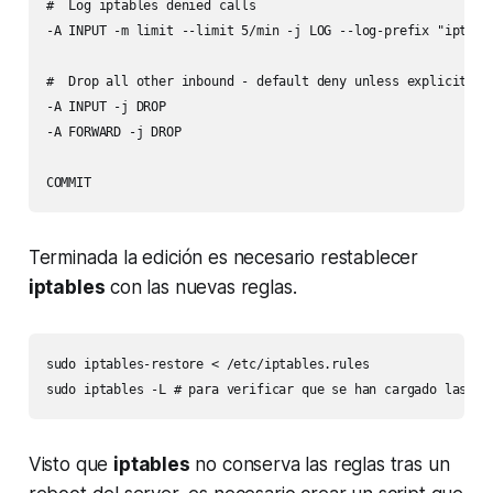
#  Log iptables denied calls

-A INPUT -m limit --limit 5/min -j LOG --log-prefix "iptable
#  Drop all other inbound - default deny unless explicitly a
-A INPUT -j DROP

-A FORWARD -j DROP

COMMIT
Terminada la edición es necesario restablecer
iptables
con las nuevas reglas.
sudo iptables-restore < /etc/iptables.rules

Visto que
iptables
no conserva las reglas tras un