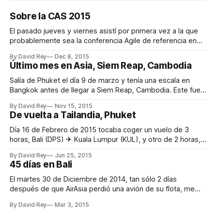
Sobre la CAS 2015
El pasado jueves y viernes asistí por primera vez a la que
probablemente sea la conferencia Agile de referencia en
España. Este año tuvo lugar en Madrid en un marco
By David Rey
Dec 8, 2015
incomparable, el Círculo de Bellas Artes. Organización La
Último mes en Asia, Siem Reap, Cambodia
organización estuvo impecable desde el primer momento.
Bien es cierto que la
Salía de Phuket el día 9 de marzo y tenía una escala en
Bangkok antes de llegar a Siem Reap, Cambodia. Este fue
el itinerario: * Phuket (HKT) 6:45 am ✈ Bangkok (DMK) 8:10
By David Rey
Nov 15, 2015
am * Bangkok (DMK) 2:50 pm ✈ Siem Reap (REP) 3:45 pm
De vuelta a Tailandia, Phuket
Los vuelos en orden,
Día 16 de Febrero de 2015 tocaba coger un vuelo de 3
horas, Bali (DPS) ✈ Kuala Lumpur (KUL), y otro de 2 horas,
Kuala Lumpur (KUL) ✈ Phuket, para llegar al destino donde
By David Rey
Jun 25, 2015
pasaría los siguientes 21 días, Phuket Town. Aterrice en el
45 días en Bali
aeropuerto de Phuket sobre las 8:40pm para
El martes 30 de Diciembre de 2014, tan sólo 2 días
después de que AirAsia perdió una avión de su flota, me
tocaba embarcar dirección Bali. Os mentiría si os digo que
By David Rey
Mar 3, 2015
estaba tranquilo volando la mayor parte del tiempo y en